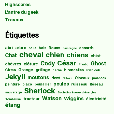
Highscores
L'antre du geek
Travaux
Étiquettes
abri
arbre
Boucs
bois
canards
balle
campagne
cheval
chien
chiens
Chat
chiot
César
Cody
Ghost
chèvres
clôture
Frodo
Grange
grillage
Gizmo
hirondelles
herbe
Irish cob
Jekyll
moutons
Oiseaux
Newt
paddock
Notaire
poules
ruisseau
peinture
placo
poulailler
Réseau
Sherlock
sauvetage
Sociétés réseaux d'énergies
Watson
Wiggins
tracteur
électricité
Tondeuse
étang