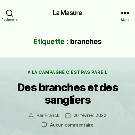
La Masure
Recherche
Menu
Étiquette :
branches
Catégories
À LA CAMPAGNE C'EST PAS PAREIL
Des branches et des
sangliers
Par
Franck
26 février 2022
Auteur
Date
de
de
sur
Aucun commentaire
l’article
l’article
Des