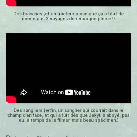
Des branches (et un tracteur parce que ça a tout de
même pris 3 voyages de remorque pleine !)
Des sangliers (enfin, un sanglier qui courrait dans le
champ d’en face, et qui a fuit dès que Jekyll à aboyé, pas
eu le temps de le filmer, mais beau spécimen.)