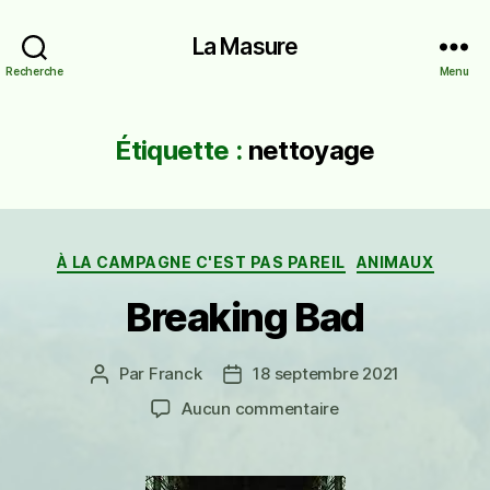
La Masure
Recherche
Menu
Étiquette :
nettoyage
Catégories
À LA CAMPAGNE C'EST PAS PAREIL
ANIMAUX
Breaking Bad
Par
Franck
18 septembre 2021
Auteur
Date
de
de
sur
Aucun commentaire
l’article
l’article
Breaking
Bad