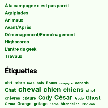
À la campagne c'est pas pareil
Agripiades
Animaux
Avant/Après
Déménagement/Emménagement
Highscores
L'antre du geek
Travaux
Étiquettes
abri
arbre
Boucs
bois
canards
balle
campagne
cheval
chien
chiens
Chat
chiot
César
Cody
Ghost
chèvres
clôture
Frodo
Grange
grillage
Gizmo
hirondelles
herbe
Irish cob