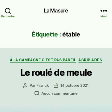
La Masure
Recherche
Menu
Étiquette :
étable
Catégories
À LA CAMPAGNE C'EST PAS PAREIL
AGRIPIADES
Le roulé de meule
Par
Franck
14 octobre 2021
Auteur
Date
de
de
sur
Aucun commentaire
l’article
l’article
Le
roulé
de