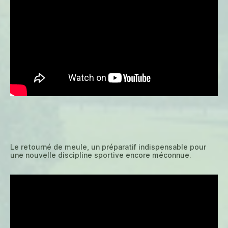
Le retourné de meule, un préparatif indispensable pour
une nouvelle discipline sportive encore méconnue.