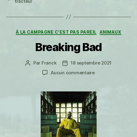
tracteur
Catégories
À LA CAMPAGNE C'EST PAS PAREIL
ANIMAUX
Breaking Bad
Par
Franck
18 septembre 2021
Auteur
Date
de
de
sur
Aucun commentaire
l’article
l’article
Breaking
Bad