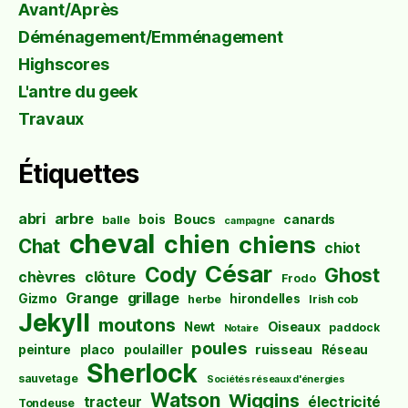
Avant/Après
Déménagement/Emménagement
Highscores
L'antre du geek
Travaux
Étiquettes
abri
arbre
Boucs
bois
canards
balle
campagne
cheval
chien
chiens
Chat
chiot
César
Cody
Ghost
chèvres
clôture
Frodo
Grange
grillage
Gizmo
hirondelles
herbe
Irish cob
Jekyll
moutons
Oiseaux
Newt
paddock
Notaire
poules
ruisseau
peinture
placo
poulailler
Réseau
Sherlock
sauvetage
Sociétés réseaux d'énergies
Watson
Wiggins
tracteur
électricité
Tondeuse