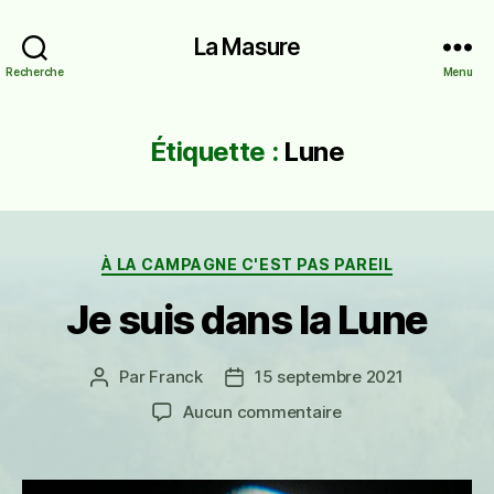
La Masure
Recherche
Menu
Étiquette :
Lune
Catégories
À LA CAMPAGNE C'EST PAS PAREIL
Je suis dans la Lune
Par
Franck
15 septembre 2021
Auteur
Date
de
de
sur
Aucun commentaire
l’article
l’article
Je
suis
dans