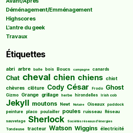
Avant/Après
Déménagement/Emménagement
Highscores
L'antre du geek
Travaux
Étiquettes
abri
arbre
Boucs
bois
canards
balle
campagne
cheval
chien
chiens
Chat
chiot
César
Cody
Ghost
chèvres
clôture
Frodo
Grange
grillage
Gizmo
hirondelles
herbe
Irish cob
Jekyll
moutons
Oiseaux
Newt
paddock
Notaire
poules
ruisseau
peinture
placo
poulailler
Réseau
Sherlock
sauvetage
Sociétés réseaux d'énergies
Watson
Wiggins
tracteur
électricité
Tondeuse