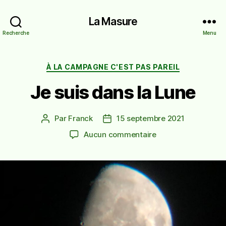
La Masure
Recherche
Menu
Catégories
À LA CAMPAGNE C'EST PAS PAREIL
Je suis dans la Lune
Par
Franck
15 septembre 2021
Auteur
Date
de
de
sur
Aucun commentaire
l’article
l’article
Je
suis
dans
la
Lune