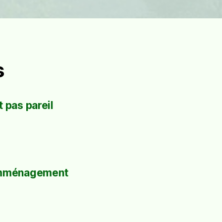
s
 pas pareil
mménagement