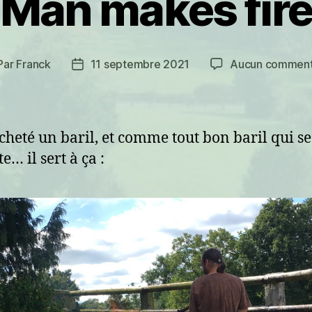
Man makes fir
Par
Franck
11 septembre 2021
Aucun comment
teur
Date
de
ticle
l’article
cheté un baril, et comme tout bon baril qui se
e… il sert à ça :