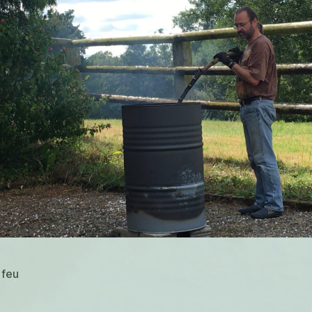
,
feu
es