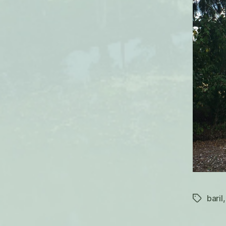
baril
Étiquett