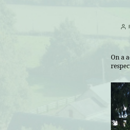
Au
de
l’ar
On a a
respect