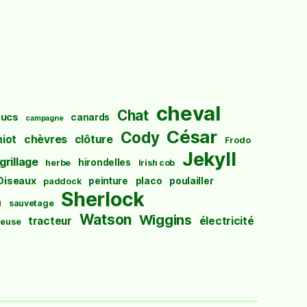
cheval
Chat
ucs
canards
campagne
César
Cody
hiot
chèvres
clôture
Frodo
Jekyll
grillage
hirondelles
herbe
Irish cob
Oiseaux
peinture
placo
poulailler
paddock
Sherlock
u
sauvetage
Watson
Wiggins
tracteur
électricité
euse