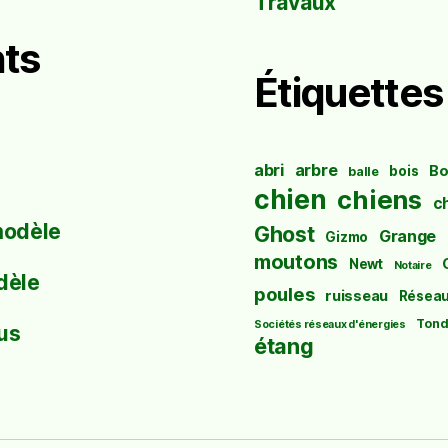
Travaux
ts
Étiquettes
abri
arbre
Bo
bois
balle
chien
chiens
c
modèle
Ghost
Grange
Gizmo
moutons
Newt
Notaire
dèle
poules
ruisseau
Résea
Tond
Sociétés réseaux d'énergies
us
étang