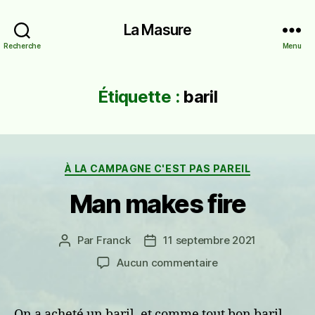
La Masure
Recherche
Menu
Étiquette :
baril
Catégories
À LA CAMPAGNE C'EST PAS PAREIL
Man makes fire
Par
Franck
11 septembre 2021
Auteur
Date
de
de
sur
Aucun commentaire
l’article
l’article
Man
makes
fire
On a acheté un baril, et comme tout bon baril