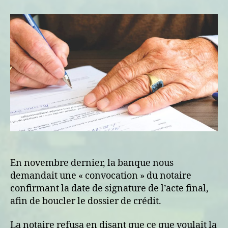
convocation,
un
décompte
et
l’addition
!
En novembre dernier, la banque nous
demandait une « convocation » du notaire
confirmant la date de signature de l’acte final,
afin de boucler le dossier de crédit.
La notaire refusa en disant que ce que voulait la