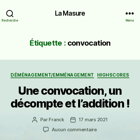
La Masure
Recherche
Menu
Étiquette :
convocation
Catégories
DÉMÉNAGEMENT/EMMÉNAGEMENT
HIGHSCORES
Une convocation, un
décompte et l’addition !
Par
Franck
17 mars 2021
Auteur
Date
de
de
sur
Aucun commentaire
l’article
l’article
Une