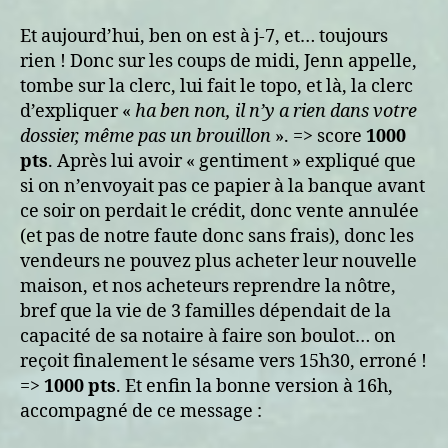
Et aujourd’hui, ben on est à j-7, et… toujours
rien ! Donc sur les coups de midi, Jenn appelle,
tombe sur la clerc, lui fait le topo, et là, la clerc
d’expliquer «
ha ben non, il n’y a rien dans votre
dossier, même pas un brouillon
». => score
1000
pts
. Après lui avoir « gentiment » expliqué que
si on n’envoyait pas ce papier à la banque avant
ce soir on perdait le crédit, donc vente annulée
(et pas de notre faute donc sans frais), donc les
vendeurs ne pouvez plus acheter leur nouvelle
maison, et nos acheteurs reprendre la nôtre,
bref que la vie de 3 familles dépendait de la
capacité de sa notaire à faire son boulot… on
reçoit finalement le sésame vers 15h30, erroné !
=>
1000 pts
. Et enfin la bonne version à 16h,
accompagné de ce message :