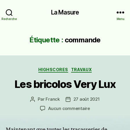
La Masure
Recherche
Menu
Étiquette :
commande
Catégories
HIGHSCORES
TRAVAUX
Les bricolos Very Lux
Par
Franck
27 août 2021
Auteur
Date
de
de
sur
Aucun commentaire
l’article
l’article
Les
bricolos
Very
Maintenant que toutes les tracasseries de