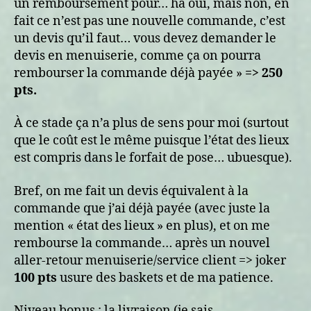
un remboursement pour… ha oui, mais non, en
fait ce n’est pas une nouvelle commande, c’est
un devis qu’il faut… vous devez demander le
devis en menuiserie, comme ça on pourra
rembourser la commande déjà payée »
=> 250
pts.
À ce stade ça n’a plus de sens pour moi (surtout
que le coût est le même puisque l’état des lieux
est compris dans le forfait de pose… ubuesque).
Bref, on me fait un devis équivalent à la
commande que j’ai déjà payée (avec juste la
mention « état des lieux » en plus), et on me
rembourse la commande… après un nouvel
aller-retour menuiserie/service client => joker
100 pts
usure des baskets et de ma patience.
Niveau bonus : la livraison (je sais