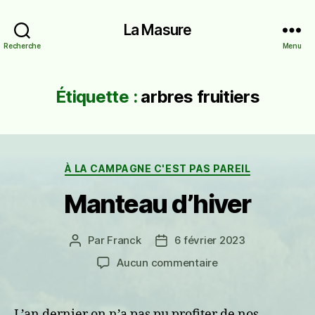
La Masure
Recherche
Menu
Étiquette :
arbres fruitiers
Catégories
À LA CAMPAGNE C'EST PAS PAREIL
Manteau d’hiver
Par
Franck
6 février 2023
Auteur
Date
de
de
sur
Aucun commentaire
l’article
l’article
Manteau
d’hiver
L’an dernier on n’a pas pu profiter de nos