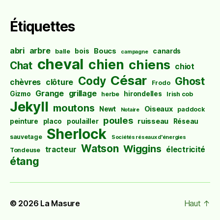
Étiquettes
abri
arbre
Boucs
bois
canards
balle
campagne
cheval
chien
chiens
Chat
chiot
César
Cody
Ghost
chèvres
clôture
Frodo
Grange
grillage
Gizmo
hirondelles
herbe
Irish cob
Jekyll
moutons
Oiseaux
Newt
paddock
Notaire
poules
ruisseau
peinture
placo
poulailler
Réseau
Sherlock
sauvetage
Sociétés réseaux d'énergies
Watson
Wiggins
tracteur
électricité
Tondeuse
étang
© 2026
La Masure
Haut
↑