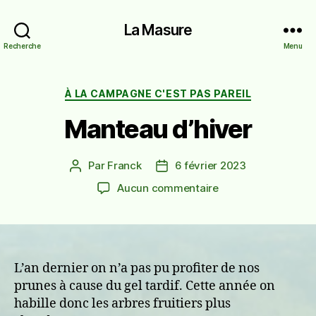
La Masure
Recherche
Menu
Catégories
À LA CAMPAGNE C'EST PAS PAREIL
Manteau d’hiver
Par
Franck
6 février 2023
Auteur
Date
de
de
sur
Aucun commentaire
l’article
l’article
Manteau
d’hiver
L’an dernier on n’a pas pu profiter de nos
prunes à cause du gel tardif. Cette année on
habille donc les arbres fruitiers plus