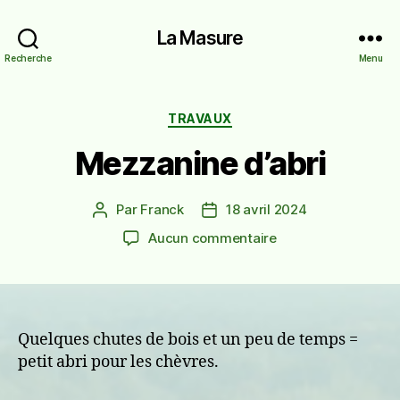
La Masure
Recherche
Menu
Catégories
TRAVAUX
Mezzanine d’abri
Par
Franck
18 avril 2024
Auteur
Date
de
de
sur
Aucun commentaire
l’article
l’article
Mezzanine
d’abri
Quelques chutes de bois et un peu de temps =
petit abri pour les chèvres.