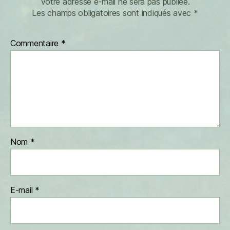
Votre adresse e-mail ne sera pas publiée.
Les champs obligatoires sont indiqués avec
*
Commentaire
*
Nom
*
E-mail
*