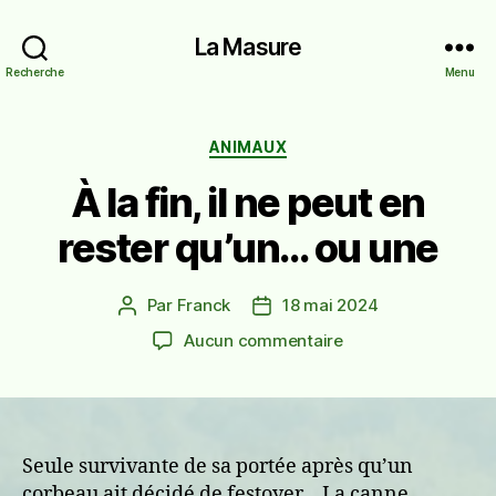
La Masure
Recherche
Menu
Catégories
ANIMAUX
À la fin, il ne peut en
rester qu’un… ou une
Par
Franck
18 mai 2024
Auteur
Date
de
de
sur
Aucun commentaire
l’article
l’article
À
la
fin,
il
ne
Seule survivante de sa portée après qu’un
peut
corbeau ait décidé de festoyer… La canne