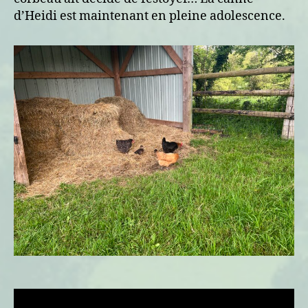
en
d’Heidi est maintenant en pleine adolescence.
rester
qu’un…
ou
une