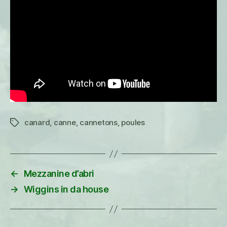
canard
,
canne
,
cannetons
,
poules
Étiquettes
←
Mezzanine d’abri
→
Wiggins in da house