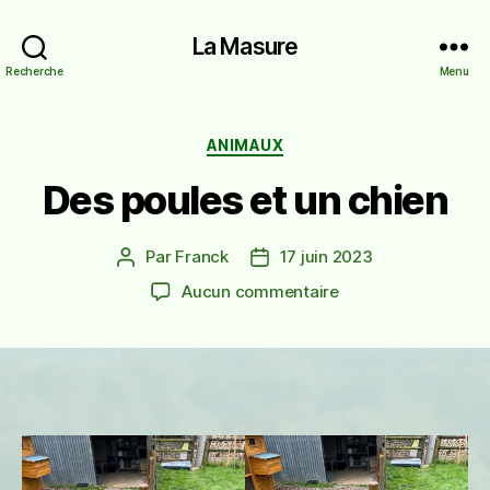
La Masure
Recherche
Menu
Catégories
ANIMAUX
Des poules et un chien
Par
Franck
17 juin 2023
Auteur
Date
de
de
sur
Aucun commentaire
l’article
l’article
Des
poules
et
un
chien