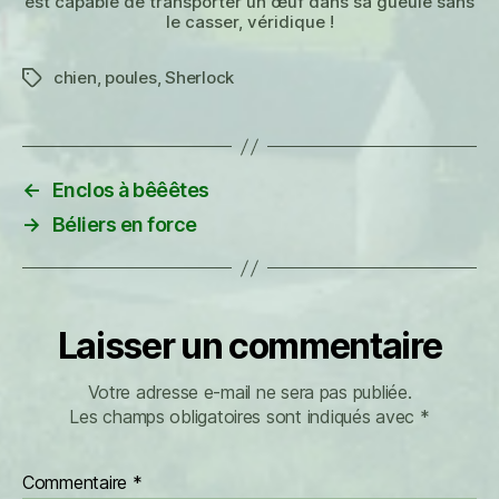
est capable de transporter un œuf dans sa gueule sans
le casser, véridique !
chien
,
poules
,
Sherlock
Étiquettes
←
Enclos à bêêêtes
→
Béliers en force
Laisser un commentaire
Votre adresse e-mail ne sera pas publiée.
Les champs obligatoires sont indiqués avec
*
Commentaire
*