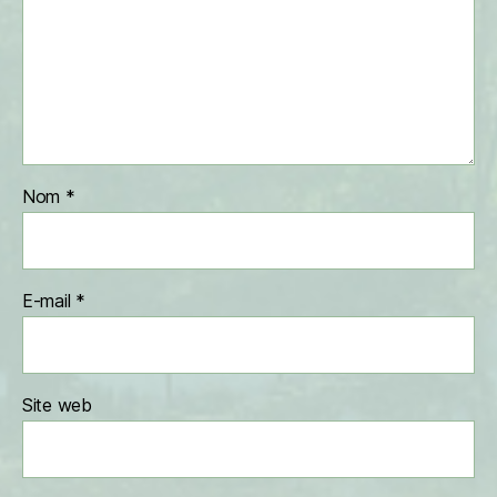
Nom
*
E-mail
*
Site web