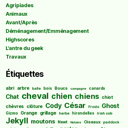
Agripiades
Animaux
Avant/Après
Déménagement/Emménagement
Highscores
L'antre du geek
Travaux
Étiquettes
abri
arbre
Boucs
bois
canards
balle
campagne
cheval
chien
chiens
Chat
chiot
César
Cody
Ghost
chèvres
clôture
Frodo
Grange
grillage
Gizmo
hirondelles
herbe
Irish cob
Jekyll
moutons
Oiseaux
Newt
paddock
Notaire