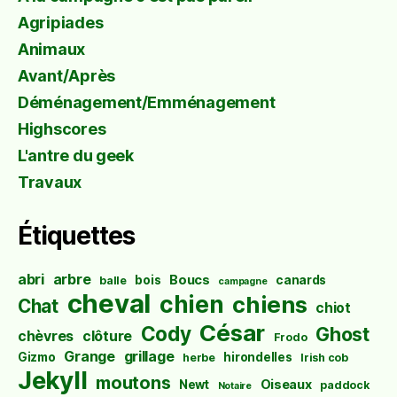
Agripiades
Animaux
Avant/Après
Déménagement/Emménagement
Highscores
L'antre du geek
Travaux
Étiquettes
abri
arbre
Boucs
bois
canards
balle
campagne
cheval
chien
chiens
Chat
chiot
César
Cody
Ghost
chèvres
clôture
Frodo
Grange
grillage
Gizmo
hirondelles
herbe
Irish cob
Jekyll
moutons
Oiseaux
Newt
paddock
Notaire