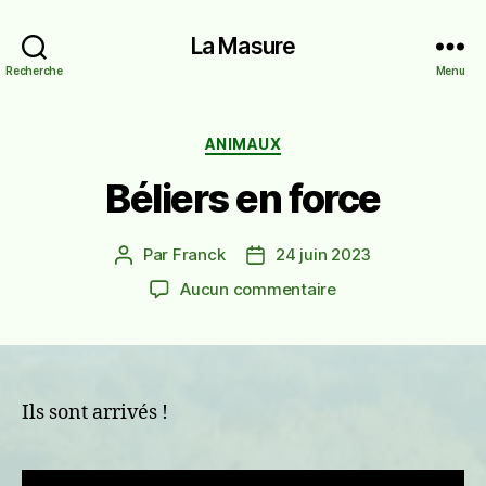
La Masure
Recherche
Menu
Catégories
ANIMAUX
Béliers en force
Par
Franck
24 juin 2023
Auteur
Date
de
de
sur
Aucun commentaire
l’article
l’article
Béliers
en
force
Ils sont arrivés !