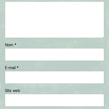
Nom
*
E-mail
*
Site web