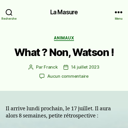
La Masure
Recherche
Menu
Catégories
ANIMAUX
What ? Non, Watson !
Par
Franck
14 juillet 2023
Auteur
Date
de
de
sur
Aucun commentaire
l’article
l’article
What
?
Non,
Watson
!
Il arrive lundi prochain, le 17 juillet. Il aura
alors 8 semaines, petite rétrospective :