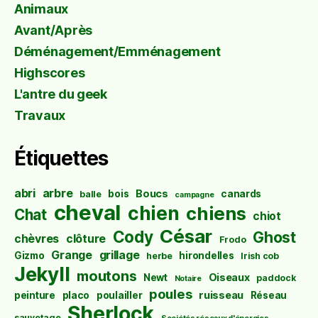
Animaux
Avant/Après
Déménagement/Emménagement
Highscores
L'antre du geek
Travaux
Étiquettes
abri
arbre
Boucs
bois
canards
balle
campagne
cheval
chien
chiens
Chat
chiot
César
Cody
Ghost
chèvres
clôture
Frodo
Grange
grillage
Gizmo
hirondelles
herbe
Irish cob
Jekyll
moutons
Oiseaux
Newt
paddock
Notaire
poules
ruisseau
peinture
placo
poulailler
Réseau
Sherlock
sauvetage