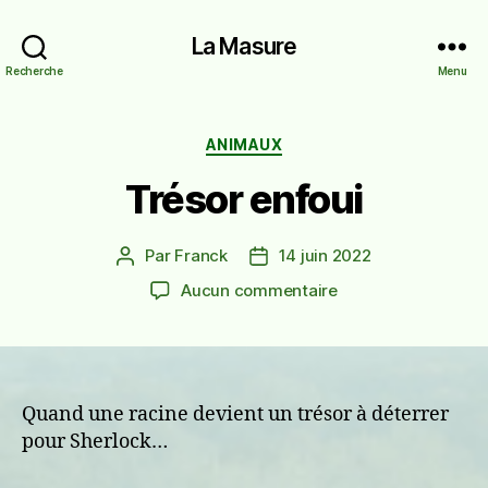
La Masure
Recherche
Menu
Catégories
ANIMAUX
Trésor enfoui
Par
Franck
14 juin 2022
Auteur
Date
de
de
sur
Aucun commentaire
l’article
l’article
Trésor
enfoui
Quand une racine devient un trésor à déterrer
pour Sherlock…