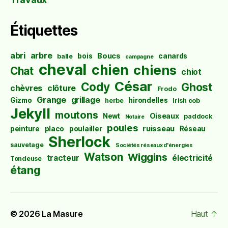
Étiquettes
abri
arbre
Boucs
bois
canards
balle
campagne
cheval
chien
chiens
Chat
chiot
César
Cody
Ghost
chèvres
clôture
Frodo
Grange
grillage
Gizmo
hirondelles
herbe
Irish cob
Jekyll
moutons
Oiseaux
Newt
paddock
Notaire
poules
ruisseau
peinture
placo
poulailler
Réseau
Sherlock
sauvetage
Sociétés réseaux d'énergies
Watson
Wiggins
tracteur
électricité
Tondeuse
étang
© 2026
La Masure
Haut
↑