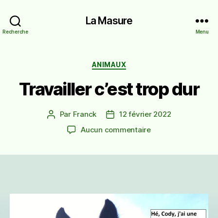
La Masure
Recherche
Menu
Catégories
ANIMAUX
Travailler c’est trop dur
Par
Franck
12 février 2022
Auteur
Date
de
de
sur
Aucun commentaire
l’article
l’article
Travailler
c’est
trop
dur