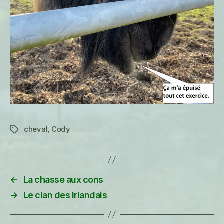
cheval
,
Cody
Étiquettes
←
La chasse aux cons
→
Le clan des Irlandais