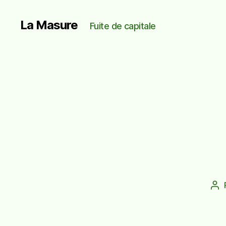
La Masure
Fuite de capitale
Au
de
l’a