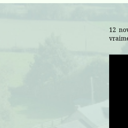
12 nov
vraime