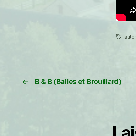
auto
Étiquett
←
B & B (Balles et Brouillard)
La