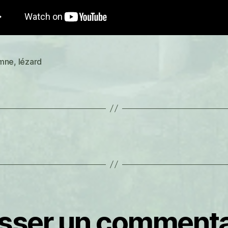
mne
,
lézard
es
isser un commenta