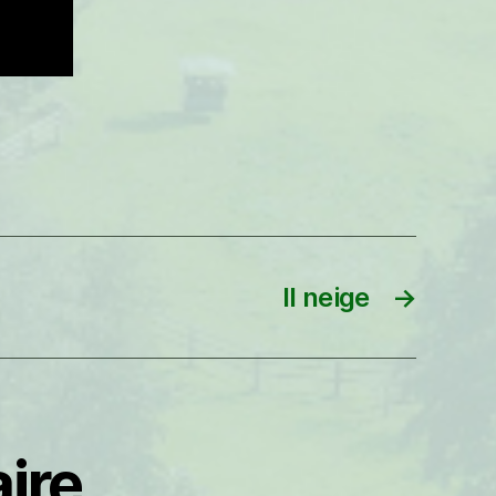
Il neige
→
ire