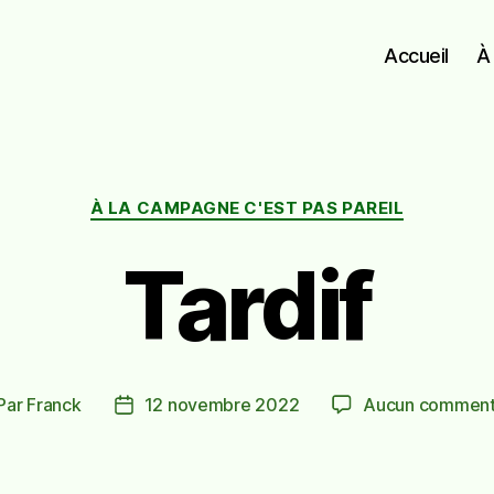
Accueil
À
Catégories
À LA CAMPAGNE C'EST PAS PAREIL
Tardif
Par
Franck
12 novembre 2022
Aucun comment
teur
Date
de
rticle
l’article