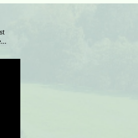
st
ue…