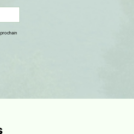
 prochain
s