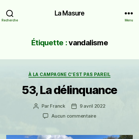
La Masure
Recherche
Menu
Étiquette :
vandalisme
Catégories
À LA CAMPAGNE C'EST PAS PAREIL
53, La délinquance
Par
Franck
9 avril 2022
Auteur
Date
de
de
sur
Aucun commentaire
l’article
l’article
53,
La
délinquance