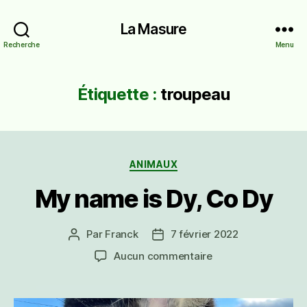
La Masure
Recherche
Menu
Étiquette :
troupeau
Catégories
ANIMAUX
My name is Dy, Co Dy
Par
Franck
7 février 2022
Auteur
Date
de
de
sur
Aucun commentaire
l’article
l’article
My
name
is