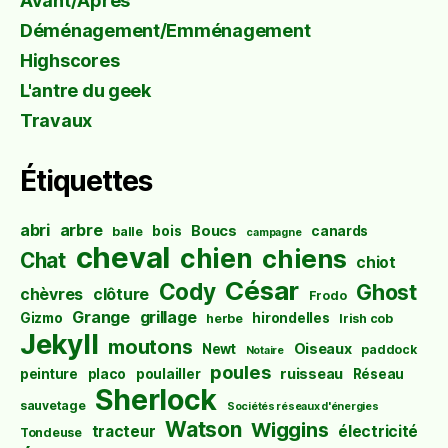
Avant/Après
Déménagement/Emménagement
Highscores
L'antre du geek
Travaux
Étiquettes
abri
arbre
Boucs
bois
canards
balle
campagne
cheval
chien
chiens
Chat
chiot
César
Cody
Ghost
chèvres
clôture
Frodo
Grange
grillage
Gizmo
hirondelles
herbe
Irish cob
Jekyll
moutons
Oiseaux
Newt
paddock
Notaire
poules
ruisseau
peinture
placo
poulailler
Réseau
Sherlock
sauvetage
Sociétés réseaux d'énergies
Watson
Wiggins
tracteur
électricité
Tondeuse