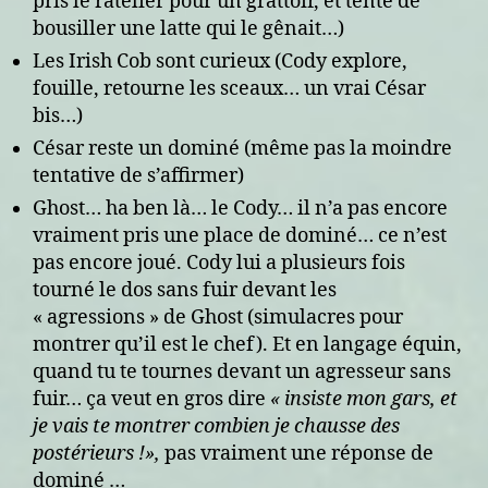
pris le râtelier pour un grattoir, et tenté de
bousiller une latte qui le gênait…)
Les Irish Cob sont curieux (Cody explore,
fouille, retourne les sceaux… un vrai César
bis…)
César reste un dominé (même pas la moindre
tentative de s’affirmer)
Ghost… ha ben là… le Cody… il n’a pas encore
vraiment pris une place de dominé… ce n’est
pas encore joué. Cody lui a plusieurs fois
tourné le dos sans fuir devant les
« agressions » de Ghost (simulacres pour
montrer qu’il est le chef). Et en langage équin,
quand tu te tournes devant un agresseur sans
fuir… ça veut en gros dire
« insiste mon gars, et
je vais te montrer combien je chausse des
postérieurs !»,
pas vraiment une réponse de
dominé …