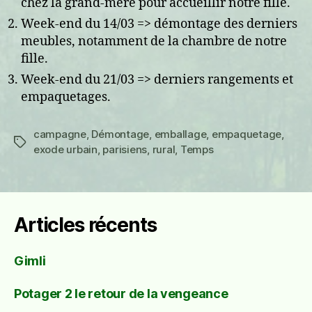
chez la grand-mère pour accueillir notre fille.
Week-end du 14/03 => démontage des derniers
meubles, notamment de la chambre de notre
fille.
Week-end du 21/03 => derniers rangements et
empaquetages.
campagne
,
Démontage
,
emballage
,
empaquetage
,
Étiquettes
exode urbain
,
parisiens
,
rural
,
Temps
Articles récents
Gimli
Potager 2 le retour de la vengeance