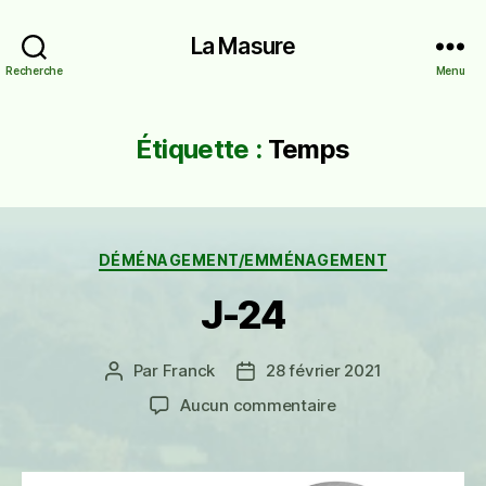
La Masure
Recherche
Menu
Étiquette :
Temps
Catégories
DÉMÉNAGEMENT/EMMÉNAGEMENT
J-24
Par
Franck
28 février 2021
Auteur
Date
de
de
sur
Aucun commentaire
l’article
l’article
J-
24