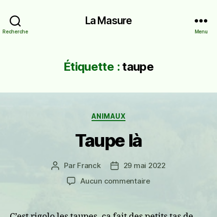
La Masure
Recherche
Menu
Étiquette :
taupe
Catégories
ANIMAUX
Taupe là
Par
Franck
29 mai 2022
Auteur
Date
de
de
sur
Aucun commentaire
l’article
l’article
Taupe
là
C’est rigolo les taupes, ça fait des petits tas de