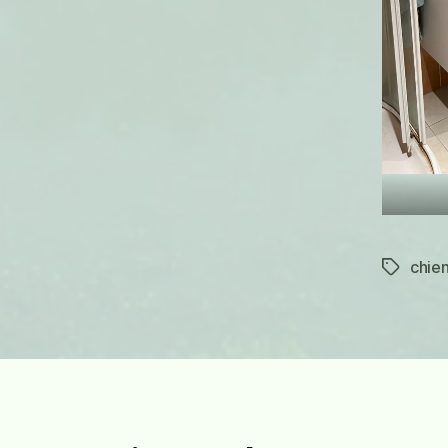
chie
Étiquett