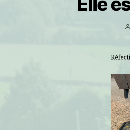
Elle e
A
l
Réfect