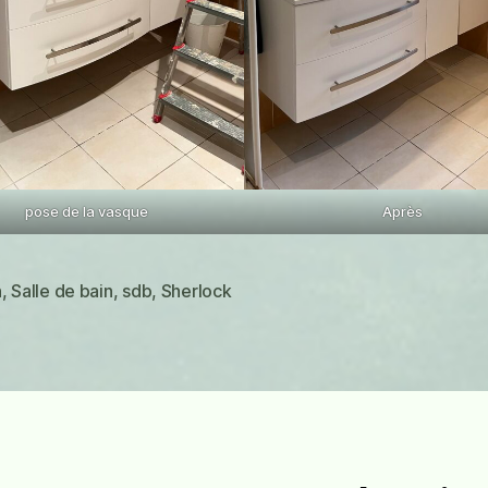
pose de la vasque
Après
n
,
Salle de bain
,
sdb
,
Sherlock
es