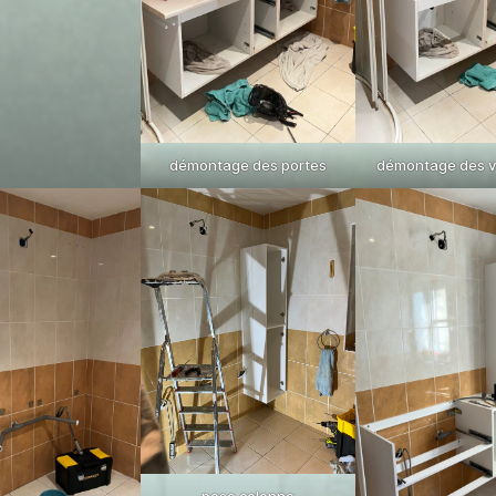
démontage des portes
démontage des 
pose colonne