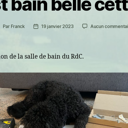
st bain belle cett
Par
Franck
19 janvier 2023
Aucun commentai
uteur
Date
de
de
’article
l’article
ion de la salle de bain du RdC.