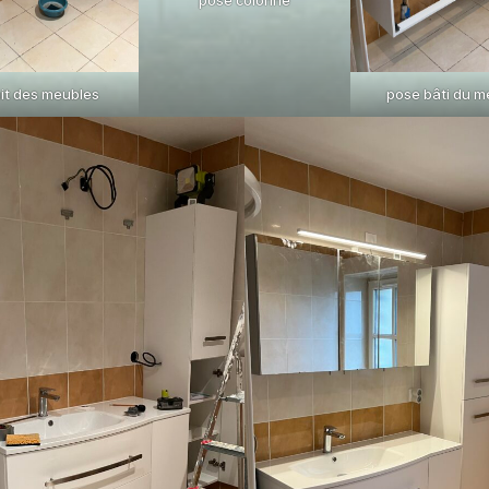
ait des meubles
pose bâti du m