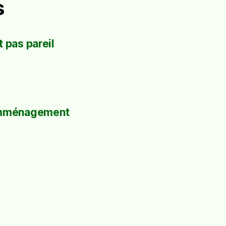
s
 pas pareil
mménagement