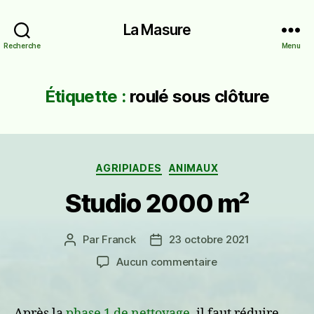
La Masure
Recherche
Menu
Étiquette :
roulé sous clôture
Catégories
AGRIPIADES
ANIMAUX
Studio 2000 m²
Par
Franck
23 octobre 2021
Auteur
Date
de
de
sur
Aucun commentaire
l’article
l’article
Studio
2000
m²
Après la
phase 1 de nettoyage
, il faut réduire