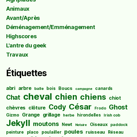
Animaux
Avant/Après
Déménagement/Emménagement
Highscores
L'antre du geek
Travaux
Étiquettes
abri
arbre
Boucs
bois
canards
balle
campagne
cheval
chien
chiens
Chat
chiot
César
Cody
Ghost
chèvres
clôture
Frodo
Grange
grillage
Gizmo
hirondelles
herbe
Irish cob
Jekyll
moutons
Oiseaux
Newt
paddock
Notaire
poules
ruisseau
peinture
placo
poulailler
Réseau