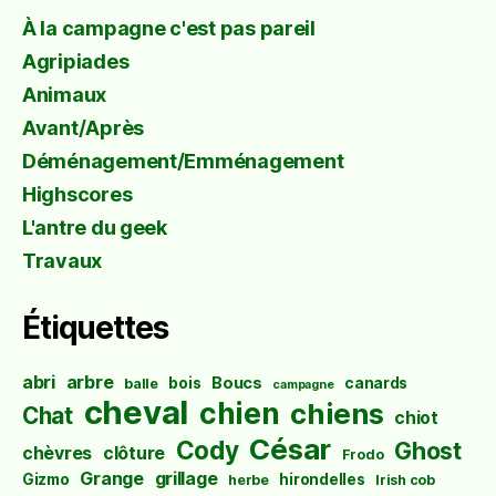
À la campagne c'est pas pareil
Agripiades
Animaux
Avant/Après
Déménagement/Emménagement
Highscores
L'antre du geek
Travaux
Étiquettes
abri
arbre
Boucs
bois
canards
balle
campagne
cheval
chien
chiens
Chat
chiot
César
Cody
Ghost
chèvres
clôture
Frodo
Grange
grillage
Gizmo
hirondelles
herbe
Irish cob