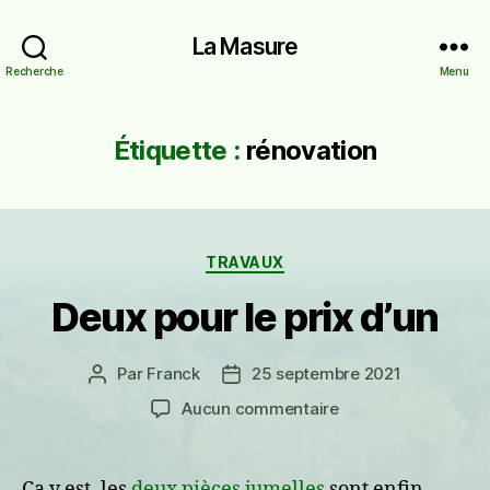
La Masure
Recherche
Menu
Étiquette :
rénovation
Catégories
TRAVAUX
Deux pour le prix d’un
Par
Franck
25 septembre 2021
Auteur
Date
de
de
sur
Aucun commentaire
l’article
l’article
Deux
pour
le
Ça y est, les
deux pièces jumelles
sont enfin