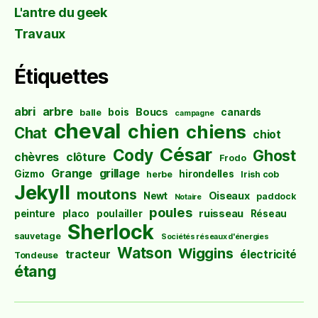
L'antre du geek
Travaux
Étiquettes
abri
arbre
Boucs
bois
canards
balle
campagne
cheval
chien
chiens
Chat
chiot
César
Cody
Ghost
chèvres
clôture
Frodo
Grange
grillage
Gizmo
hirondelles
herbe
Irish cob
Jekyll
moutons
Oiseaux
Newt
paddock
Notaire
poules
ruisseau
peinture
placo
poulailler
Réseau
Sherlock
sauvetage
Sociétés réseaux d'énergies
Watson
Wiggins
tracteur
électricité
Tondeuse
étang