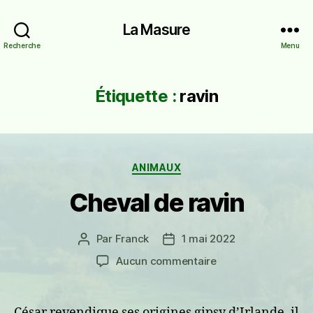
La Masure
Recherche
Menu
Étiquette :
ravin
Catégories
ANIMAUX
Cheval de ravin
Par
Franck
1 mai 2022
Auteur
Date
de
de
sur
Aucun commentaire
l’article
l’article
Cheval
de
ravin
César revendique ses origines gipsy d’Irlande, il