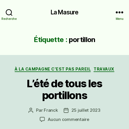
La Masure
Recherche
Menu
Étiquette :
portillon
Catégories
À LA CAMPAGNE C'EST PAS PAREIL
TRAVAUX
L’été de tous les
portillons
Par
Franck
25 juillet 2023
Auteur
Date
de
de
sur
Aucun commentaire
l’article
l’article
L’été