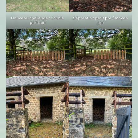
Nouveau challenge : double
Séparation petit pré / moyen
portillon
pré