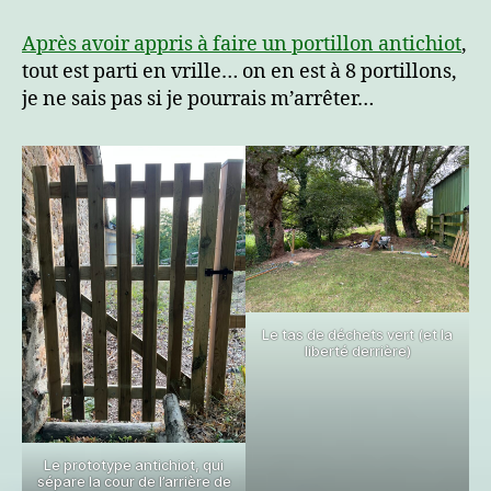
de
tous
Après avoir appris à faire un portillon antichiot
,
les
tout est parti en vrille… on en est à 8 portillons,
portillons
je ne sais pas si je pourrais m’arrêter…
Le tas de déchets vert (et la
liberté derrière)
Le prototype antichiot, qui
sépare la cour de l’arrière de