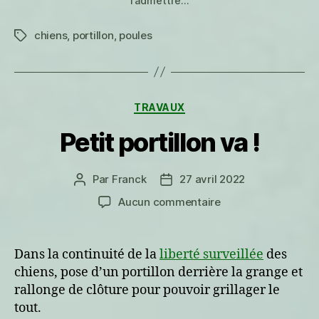
l’admettre…
chiens
,
portillon
,
poules
Étiquettes
Catégories
TRAVAUX
Petit portillon va !
Par
Franck
27 avril 2022
Auteur
Date
de
de
sur
Aucun commentaire
l’article
l’article
Petit
portillon
va !
Dans la continuité de la
liberté surveillée
des
chiens, pose d’un portillon derrière la grange et
rallonge de clôture pour pouvoir grillager le
tout.