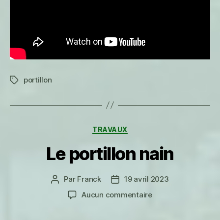
portillon
Étiquettes
Catégories
TRAVAUX
Le portillon nain
Par
Franck
19 avril 2023
Auteur
Date
de
de
sur
Aucun commentaire
l’article
l’article
Le
portillon