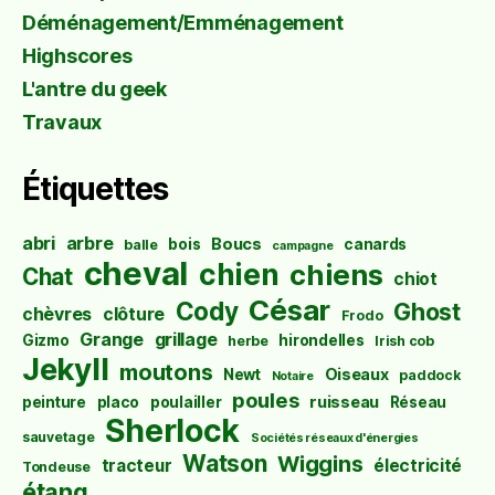
Déménagement/Emménagement
Highscores
L'antre du geek
Travaux
Étiquettes
abri
arbre
Boucs
bois
canards
balle
campagne
cheval
chien
chiens
Chat
chiot
César
Cody
Ghost
chèvres
clôture
Frodo
Grange
grillage
Gizmo
hirondelles
herbe
Irish cob
Jekyll
moutons
Oiseaux
Newt
paddock
Notaire
poules
ruisseau
peinture
placo
poulailler
Réseau
Sherlock
sauvetage
Sociétés réseaux d'énergies
Watson
Wiggins
tracteur
électricité
Tondeuse
étang