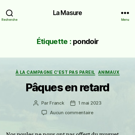
La Masure
Recherche
Menu
Étiquette :
pondoir
Catégories
À LA CAMPAGNE C'EST PAS PAREIL
ANIMAUX
Pâques en retard
Par
Franck
1 mai 2023
Auteur
Date
de
de
sur
Aucun commentaire
l’article
l’article
Pâques
en
retard
Nos poules ne nous ont pas offert du muguet