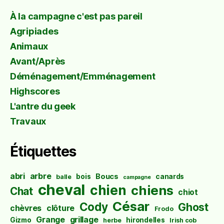
À la campagne c'est pas pareil
Agripiades
Animaux
Avant/Après
Déménagement/Emménagement
Highscores
L'antre du geek
Travaux
Étiquettes
abri
arbre
Boucs
bois
canards
balle
campagne
cheval
chien
chiens
Chat
chiot
César
Cody
Ghost
chèvres
clôture
Frodo
Grange
grillage
Gizmo
hirondelles
herbe
Irish cob