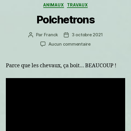
Catégories
ANIMAUX
TRAVAUX
Polchetrons
Par
Franck
3 octobre 2021
Auteur
Date
de
de
sur
Aucun commentaire
l’article
l’article
Polchetrons
Parce que les chevaux, ça boit… BEAUCOUP !