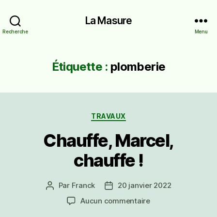
La Masure
Recherche
Menu
Étiquette :
plomberie
Catégories
TRAVAUX
Chauffe, Marcel,
chauffe !
Par
Franck
20 janvier 2022
Auteur
Date
de
de
sur
Aucun commentaire
l’article
l’article
Chauffe,