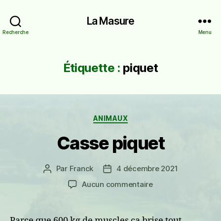
La Masure
Recherche
Menu
Étiquette :
piquet
Catégories
ANIMAUX
Casse piquet
Par
Franck
4 décembre 2021
Auteur
Date
de
de
sur
Aucun commentaire
l’article
l’article
Casse
piquet
Parce que 600 kg de muscles ça brise tout…