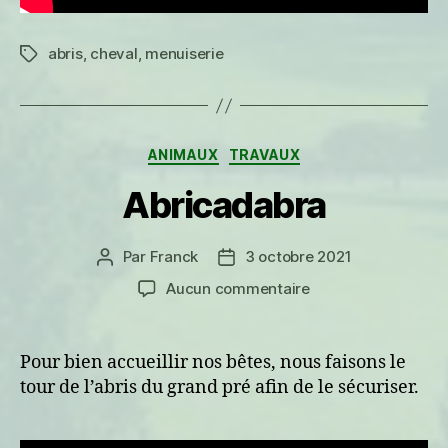
abris
,
cheval
,
menuiserie
Étiquettes
Catégories
ANIMAUX
TRAVAUX
Abricadabra
Par
Franck
3 octobre 2021
Auteur
Date
de
de
sur
Aucun commentaire
l’article
l’article
Abricadabra
Pour bien accueillir nos bêtes, nous faisons le
tour de l’abris du grand pré afin de le sécuriser.