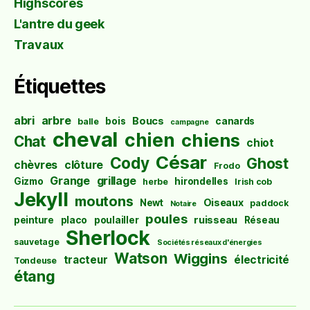
Highscores
L'antre du geek
Travaux
Étiquettes
abri
arbre
Boucs
bois
canards
balle
campagne
cheval
chien
chiens
Chat
chiot
César
Cody
Ghost
chèvres
clôture
Frodo
Grange
grillage
Gizmo
hirondelles
herbe
Irish cob
Jekyll
moutons
Oiseaux
Newt
paddock
Notaire
poules
ruisseau
peinture
placo
poulailler
Réseau
Sherlock
sauvetage
Sociétés réseaux d'énergies
Watson
Wiggins
tracteur
électricité
Tondeuse
étang