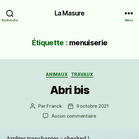
La Masure
Recherche
Menu
Étiquette :
menuiserie
Catégories
ANIMAUX
TRAVAUX
Abri bis
Par
Franck
9 octobre 2021
Auteur
Date
de
de
sur
Aucun commentaire
l’article
l’article
Abri
bis
Arrêtes tranchantes = checked !