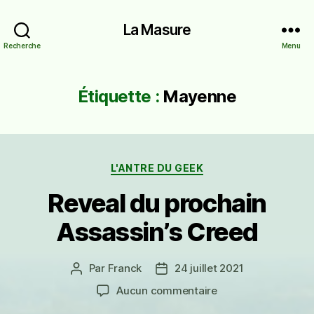
La Masure
Recherche
Menu
Étiquette :
Mayenne
Catégories
L'ANTRE DU GEEK
Reveal du prochain
Assassin’s Creed
Par
Franck
24 juillet 2021
Auteur
Date
de
de
sur
Aucun commentaire
l’article
l’article
Reveal