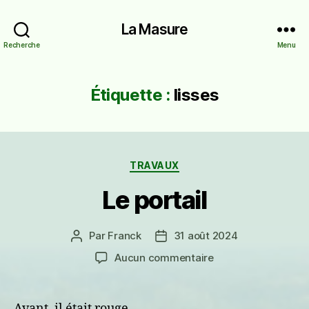
La Masure
Recherche
Menu
Étiquette :
lisses
Catégories
TRAVAUX
Le portail
Par
Franck
31 août 2024
Auteur
Date
de
de
sur
Aucun commentaire
l’article
l’article
Le
portail
Avant, il était rouge…