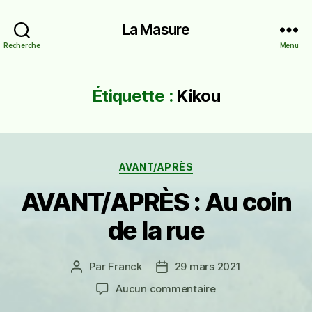
La Masure
Recherche
Menu
Étiquette :
Kikou
Catégories
AVANT/APRÈS
AVANT/APRÈS : Au coin
de la rue
Par
Franck
29 mars 2021
Auteur
Date
de
de
sur
Aucun commentaire
l’article
l’article
AVANT/APRÈS