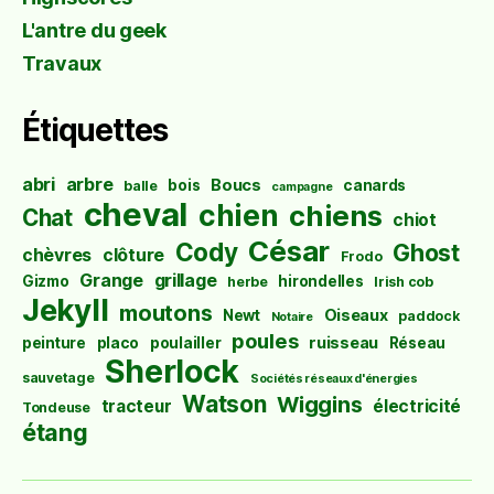
L'antre du geek
Travaux
Étiquettes
abri
arbre
Boucs
bois
canards
balle
campagne
cheval
chien
chiens
Chat
chiot
César
Cody
Ghost
chèvres
clôture
Frodo
Grange
grillage
Gizmo
hirondelles
herbe
Irish cob
Jekyll
moutons
Oiseaux
Newt
paddock
Notaire
poules
ruisseau
peinture
placo
poulailler
Réseau
Sherlock
sauvetage
Sociétés réseaux d'énergies
Watson
Wiggins
tracteur
électricité
Tondeuse
étang