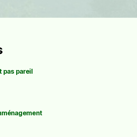
s
 pas pareil
mménagement