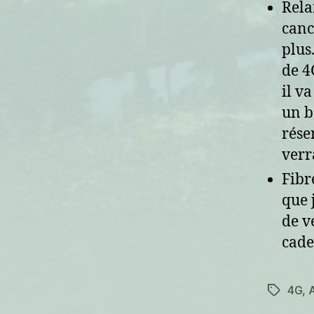
Rela
canc
plus
de 4
il v
un b
rése
verr
Fibr
que 
de v
cade
4G
,
Étiquett