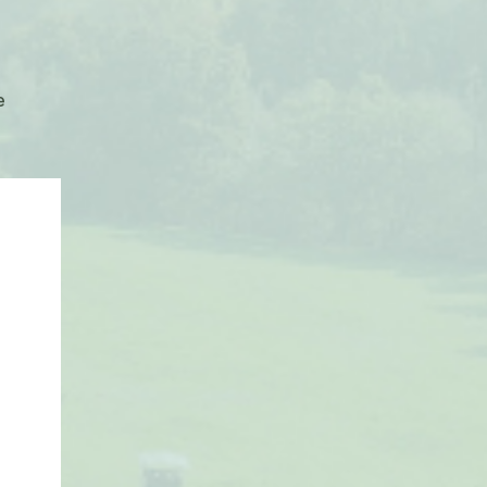
sur
e
Déconnectés