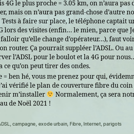
is 4G le plus proche = 3.05 km, on n’aura pas 
er, mais on n’aura pas grand-chose d’autre n
. Tests à faire sur place, le téléphone captait 
G lors des visites (enfin… le mien, parce que
a falloir qu’elle change d’opérateur…), faut voi
on router. Ça pourrait suppléer l’ADSL. Ou a
rver l’ADSL pour le boulot et la 4G pour nous
a ce qu’on peut tirer des ondes.
e = ben hé, vous me prenez pour qui, évidem
j’ai vérifié le plan de couverture fibre du coi
enir m’installer
Normalement, ça sera not
au de Noël 2021 !
ADSL
,
campagne
,
exode urbain
,
Fibre
,
Internet
,
parigots
es