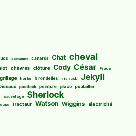
cheval
Chat
ucs
canards
campagne
César
Cody
hiot
chèvres
clôture
Frodo
Jekyll
grillage
hirondelles
herbe
Irish cob
Oiseaux
peinture
placo
poulailler
paddock
Sherlock
u
sauvetage
Watson
Wiggins
tracteur
électricité
euse