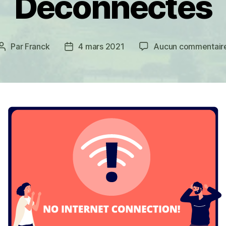
Déconnectés
Par
Franck
4 mars 2021
Aucun commentair
Auteur
Date
de
de
l’article
l’article