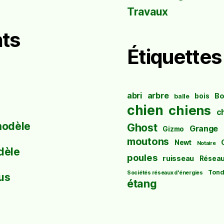
Travaux
ts
Étiquettes
abri
arbre
Bo
bois
balle
chien
chiens
c
modèle
Ghost
Grange
Gizmo
moutons
Newt
Notaire
dèle
poules
ruisseau
Résea
Tond
Sociétés réseaux d'énergies
us
étang