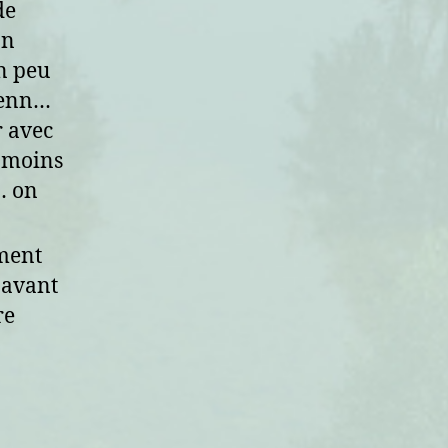
de
on
un peu
 Jenn…
r avec
u moins
… on
ment
n avant
re