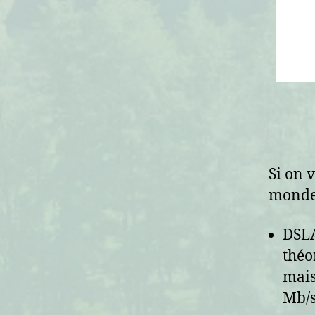
Si on 
monde
DSLA
théo
mais
Mb/s