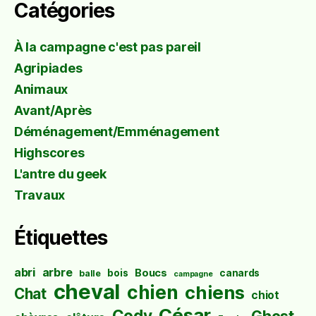
Catégories
À la campagne c'est pas pareil
Agripiades
Animaux
Avant/Après
Déménagement/Emménagement
Highscores
L'antre du geek
Travaux
Étiquettes
abri
arbre
Boucs
bois
canards
balle
campagne
cheval
chien
chiens
Chat
chiot
César
Cody
Ghost