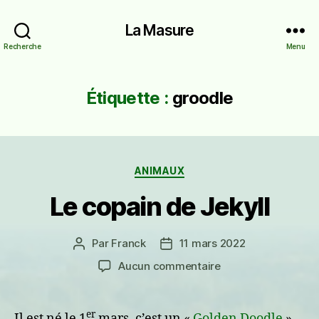
La Masure
Recherche
Menu
Étiquette :
groodle
Catégories
ANIMAUX
Le copain de Jekyll
Par
Franck
11 mars 2022
Auteur
Date
de
de
sur
Aucun commentaire
l’article
l’article
Le
copain
de
er
Il est né le 1
mars, c’est un «
Golden Doodle
»