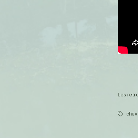
Les retr
chev
Étiquett