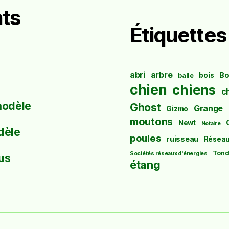
ts
Étiquettes
abri
arbre
Bo
bois
balle
chien
chiens
c
modèle
Ghost
Grange
Gizmo
moutons
Newt
Notaire
dèle
poules
ruisseau
Résea
Tond
Sociétés réseaux d'énergies
us
étang