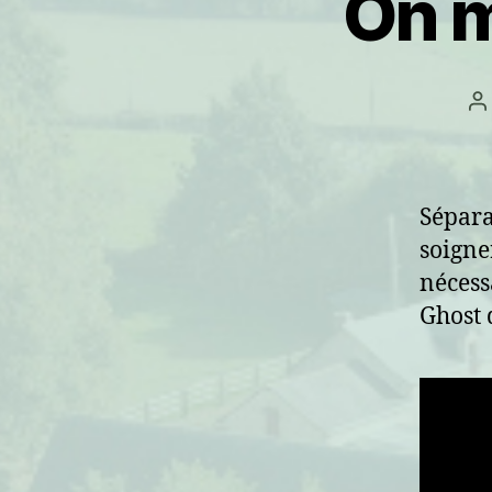
On m
A
d
l’
Sépara
soigne
nécess
Ghost 