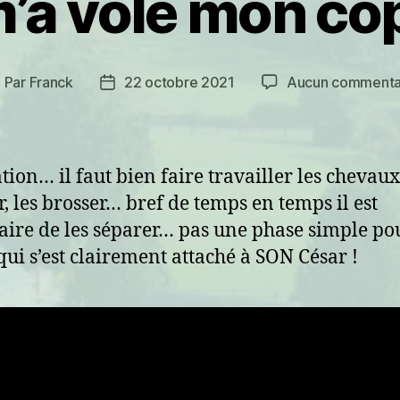
’a volé mon cop
Par
Franck
22 octobre 2021
Aucun commenta
uteur
Date
e
de
article
l’article
tion… il faut bien faire travailler les chevaux,
r, les brosser… bref de temps en temps il est
aire de les séparer… pas une phase simple po
qui s’est clairement attaché à SON César !