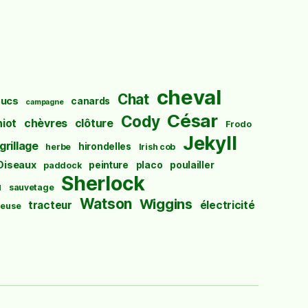
cheval
Chat
ucs
canards
campagne
César
Cody
hiot
chèvres
clôture
Frodo
Jekyll
grillage
hirondelles
herbe
Irish cob
Oiseaux
peinture
placo
poulailler
paddock
Sherlock
u
sauvetage
Watson
Wiggins
tracteur
électricité
euse