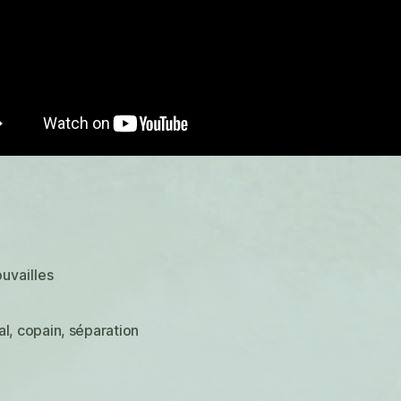
ouvailles
al
,
copain
,
séparation
es