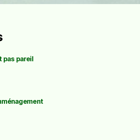
s
 pas pareil
mménagement