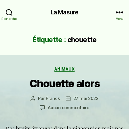
La Masure
Recherche
Menu
Étiquette :
chouette
Catégories
ANIMAUX
Chouette alors
Par
Franck
27 mai 2022
Auteur
Date
de
de
sur
Aucun commentaire
l’article
l’article
Chouette
alors
Des bruits étranges dans le pigeonnier, mais pas