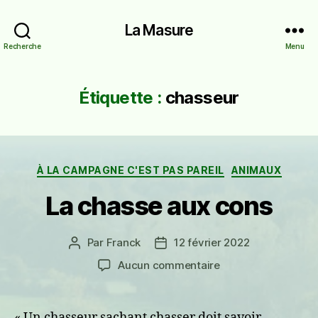
La Masure
Recherche
Menu
Étiquette :
chasseur
Catégories
À LA CAMPAGNE C'EST PAS PAREIL
ANIMAUX
La chasse aux cons
Par
Franck
12 février 2022
Auteur
Date
de
de
sur
Aucun commentaire
l’article
l’article
La
chasse
aux
« Un chasseur sachant chasser doit savoir