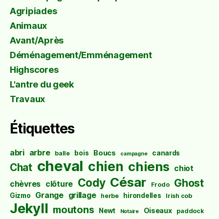
Agripiades
Animaux
Avant/Après
Déménagement/Emménagement
Highscores
L'antre du geek
Travaux
Étiquettes
abri
arbre
Boucs
bois
canards
balle
campagne
cheval
chien
chiens
Chat
chiot
César
Cody
Ghost
chèvres
clôture
Frodo
Grange
grillage
Gizmo
hirondelles
herbe
Irish cob
Jekyll
moutons
Oiseaux
Newt
paddock
Notaire