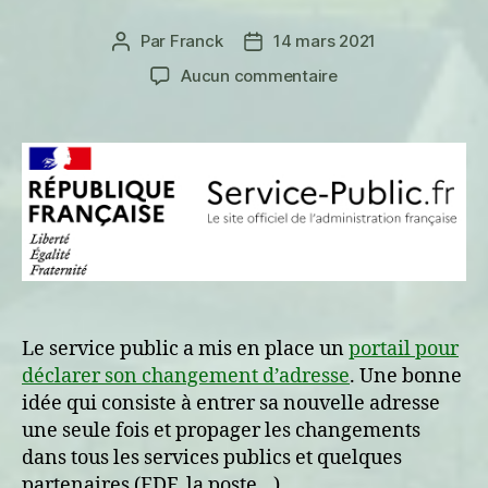
Par
Franck
14 mars 2021
Auteur
Date
de
de
sur
Aucun commentaire
l’article
l’article
Change
ton
adresse
avec
admiration
Le service public a mis en place un
portail pour
déclarer son changement d’adresse
. Une bonne
idée qui consiste à entrer sa nouvelle adresse
une seule fois et propager les changements
dans tous les services publics et quelques
partenaires (EDF, la poste…)