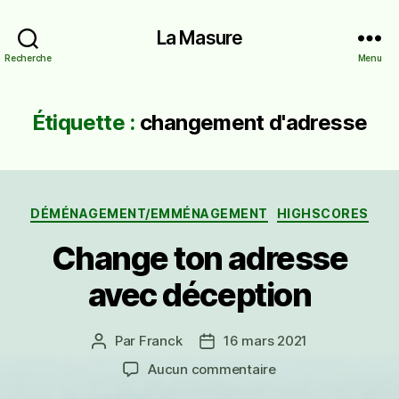
La Masure
Recherche
Menu
Étiquette :
changement d'adresse
Catégories
DÉMÉNAGEMENT/EMMÉNAGEMENT
HIGHSCORES
Change ton adresse
avec déception
Par
Franck
16 mars 2021
Auteur
Date
de
de
sur
Aucun commentaire
l’article
l’article
Change