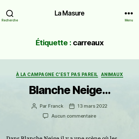
La Masure
Recherche
Menu
Étiquette :
carreaux
Catégories
À LA CAMPAGNE C'EST PAS PAREIL
ANIMAUX
Blanche Neige…
Par
Franck
13 mars 2022
Auteur
Date
de
de
sur
Aucun commentaire
l’article
l’article
Blanche
Neige…
Dans Blanche Neige il y a une scène où les