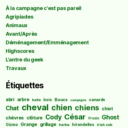
À la campagne c'est pas pareil
Agripiades
Animaux
Avant/Après
Déménagement/Emménagement
Highscores
L'antre du geek
Travaux
Étiquettes
abri
arbre
Boucs
bois
canards
balle
campagne
cheval
chien
chiens
Chat
chiot
César
Cody
Ghost
chèvres
clôture
Frodo
Grange
grillage
Gizmo
hirondelles
herbe
Irish cob