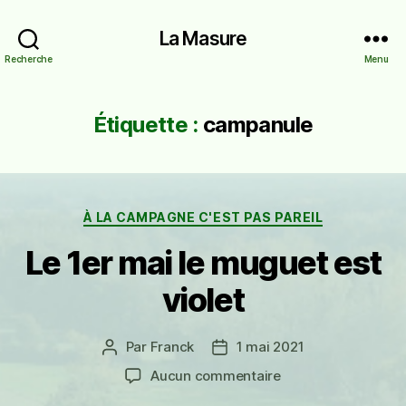
La Masure
Recherche
Menu
Étiquette :
campanule
Catégories
À LA CAMPAGNE C'EST PAS PAREIL
Le 1er mai le muguet est
violet
Par
Franck
1 mai 2021
Auteur
Date
de
de
sur
Aucun commentaire
l’article
l’article
Le