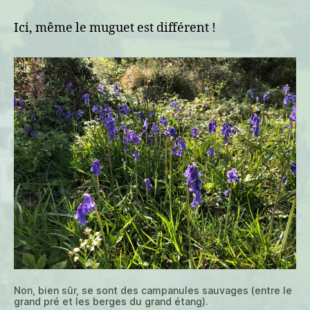
1er
mai
Ici, même le muguet est différent !
le
muguet
est
violet
Non, bien sûr, se sont des campanules sauvages (entre le
grand pré et les berges du grand étang).