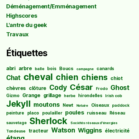
Déménagement/Emménagement
Highscores
L'antre du geek
Travaux
Étiquettes
abri
arbre
Boucs
bois
canards
balle
campagne
cheval
chien
chiens
Chat
chiot
César
Cody
Ghost
chèvres
clôture
Frodo
Grange
grillage
Gizmo
hirondelles
herbe
Irish cob
Jekyll
moutons
Oiseaux
Newt
paddock
Notaire
poules
ruisseau
peinture
placo
poulailler
Réseau
Sherlock
sauvetage
Sociétés réseaux d'énergies
Watson
Wiggins
tracteur
électricité
Tondeuse
étang