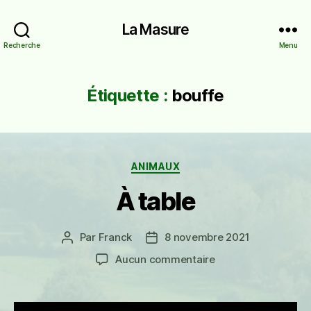
La Masure
Recherche
Menu
Étiquette :
bouffe
Catégories
ANIMAUX
À table
Par
Franck
8 novembre 2021
Auteur
Date
de
de
sur
Aucun commentaire
l’article
l’article
À
table