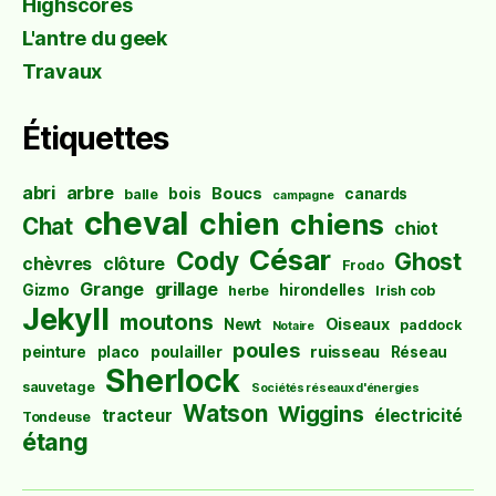
Highscores
L'antre du geek
Travaux
Étiquettes
abri
arbre
Boucs
bois
canards
balle
campagne
cheval
chien
chiens
Chat
chiot
César
Cody
Ghost
chèvres
clôture
Frodo
Grange
grillage
Gizmo
hirondelles
herbe
Irish cob
Jekyll
moutons
Oiseaux
Newt
paddock
Notaire
poules
ruisseau
peinture
placo
poulailler
Réseau
Sherlock
sauvetage
Sociétés réseaux d'énergies
Watson
Wiggins
tracteur
électricité
Tondeuse
étang