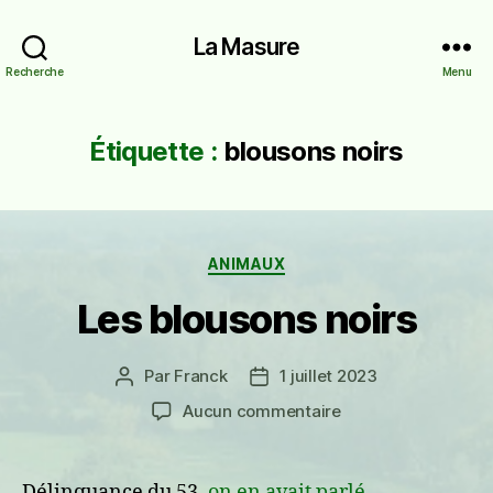
La Masure
Recherche
Menu
Étiquette :
blousons noirs
Catégories
ANIMAUX
Les blousons noirs
Par
Franck
1 juillet 2023
Auteur
Date
de
de
sur
Aucun commentaire
l’article
l’article
Les
blousons
noirs
Délinquance du 53,
on en avait parlé
,