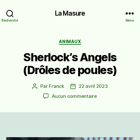
La Masure
Recherche
Menu
Catégories
ANIMAUX
Sherlock’s Angels
(Drôles de poules)
Par
Franck
22 avril 2023
Auteur
Date
de
de
sur
Aucun commentaire
l’article
l’article
Sherlock’s
Angels
(Drôles
de
poules)