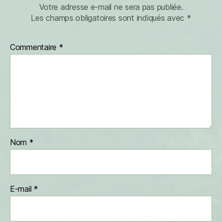
Votre adresse e-mail ne sera pas publiée.
Les champs obligatoires sont indiqués avec
*
Commentaire
*
Nom
*
E-mail
*