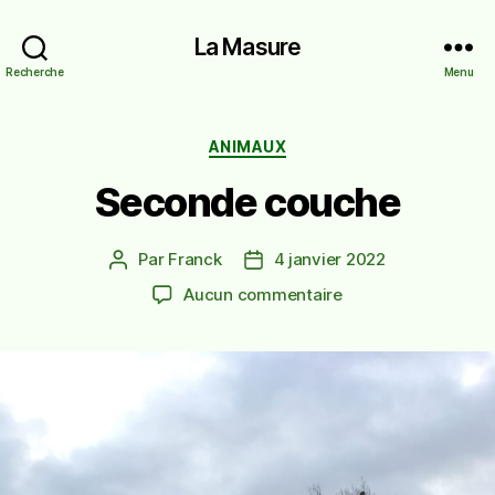
La Masure
Recherche
Menu
Catégories
ANIMAUX
Seconde couche
Par
Franck
4 janvier 2022
Auteur
Date
de
de
sur
Aucun commentaire
l’article
l’article
Seconde
couche