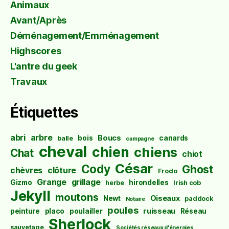
Animaux
Avant/Après
Déménagement/Emménagement
Highscores
L'antre du geek
Travaux
Étiquettes
abri
arbre
Boucs
bois
canards
balle
campagne
cheval
chien
chiens
Chat
chiot
César
Cody
Ghost
chèvres
clôture
Frodo
Grange
grillage
Gizmo
hirondelles
herbe
Irish cob
Jekyll
moutons
Oiseaux
Newt
paddock
Notaire
poules
ruisseau
peinture
placo
poulailler
Réseau
Sherlock
sauvetage
Sociétés réseaux d'énergies