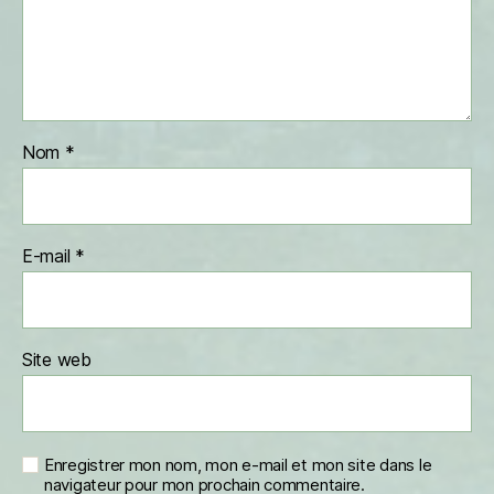
Nom
*
E-mail
*
Site web
Enregistrer mon nom, mon e-mail et mon site dans le
navigateur pour mon prochain commentaire.