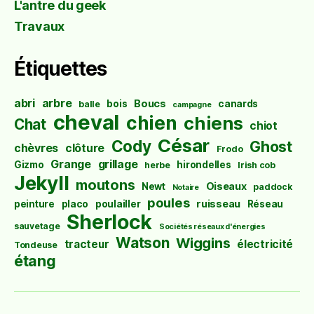
L'antre du geek
Travaux
Étiquettes
abri
arbre
Boucs
bois
canards
balle
campagne
cheval
chien
chiens
Chat
chiot
César
Cody
Ghost
chèvres
clôture
Frodo
Grange
grillage
Gizmo
hirondelles
herbe
Irish cob
Jekyll
moutons
Oiseaux
Newt
paddock
Notaire
poules
ruisseau
peinture
placo
poulailler
Réseau
Sherlock
sauvetage
Sociétés réseaux d'énergies
Watson
Wiggins
tracteur
électricité
Tondeuse
étang