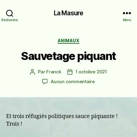
La Masure
Recherche
Menu
Catégories
ANIMAUX
Sauvetage piquant
Par
Franck
1 octobre 2021
Auteur
Date
de
de
sur
Aucun commentaire
l’article
l’article
Sauvetage
piquant
Et trois réfugiés politiques sauce piquante !
Trois !