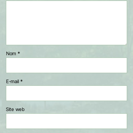
Nom
*
E-mail
*
Site web