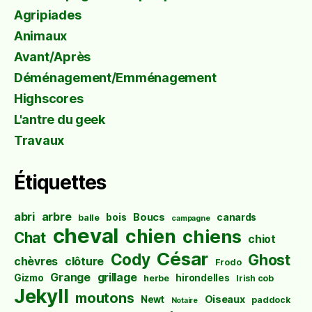
Agripiades
Animaux
Avant/Après
Déménagement/Emménagement
Highscores
L'antre du geek
Travaux
Étiquettes
abri
arbre
Boucs
bois
canards
balle
campagne
cheval
chien
chiens
Chat
chiot
César
Cody
Ghost
chèvres
clôture
Frodo
Grange
grillage
Gizmo
hirondelles
herbe
Irish cob
Jekyll
moutons
Oiseaux
Newt
paddock
Notaire