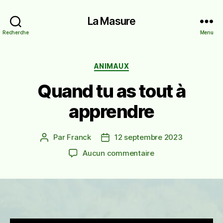
La Masure
Recherche
Menu
Catégories
ANIMAUX
Quand tu as tout à
apprendre
Par
Franck
12 septembre 2023
Auteur
Date
de
de
sur
Aucun commentaire
l’article
l’article
Quand
tu
as
tout
à
apprendre