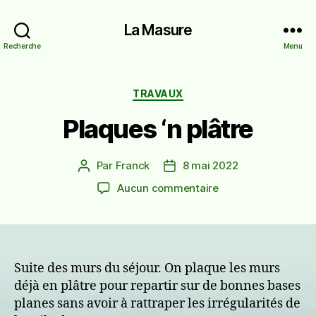
La Masure
Recherche
Menu
Catégories
TRAVAUX
Plaques ‘n plâtre
Par
Franck
8 mai 2022
Auteur
Date
de
de
sur
Aucun commentaire
l’article
l’article
Plaques
‘n
plâtre
Suite des murs du séjour. On plaque les murs
déjà en plâtre pour repartir sur de bonnes bases
planes sans avoir à rattraper les irrégularités de