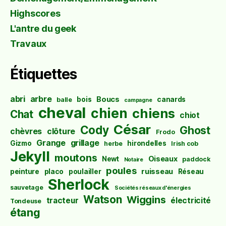
Highscores
L'antre du geek
Travaux
Étiquettes
abri
arbre
Boucs
bois
canards
balle
campagne
cheval
chien
chiens
Chat
chiot
César
Cody
Ghost
chèvres
clôture
Frodo
Grange
grillage
Gizmo
hirondelles
herbe
Irish cob
Jekyll
moutons
Oiseaux
Newt
paddock
Notaire
poules
ruisseau
peinture
placo
poulailler
Réseau
Sherlock
sauvetage
Sociétés réseaux d'énergies
Watson
Wiggins
tracteur
électricité
Tondeuse
étang